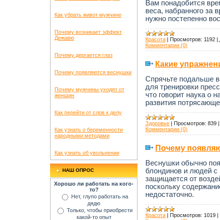
Вам понадобится врем
веса, набранного за 
Как убрать живот мужчине
нужно постепенно во
Почему возникает эффект
Дежавю
Красота
|
Просмотров:
1192
|
Комментарии (0)
Почему дергается глаз
Какие упражнен
Почему появляются веснушки
Спрячьте подальше в
для тренировки пресс
Почему мужчины уходят от
что говорит наука о 
женщин
развития потрясающе
Как перейти от слов к делу
Здоровье
|
Просмотров:
839
Комментарии (0)
Как узнать о беременности
народными методами
Почему появляю
Как узнать об увольнении
Веснушки обычно поя
блондинов и людей с
НАШ ОПРОС
защищается от возде
Хорошо ли работать на кого-
поскольку содержани
то?
недостаточно.
Нет, глупо работать на
дядю
Только, чтобы приобрести
Красота
|
Просмотров:
1019
|
какой-то опыт