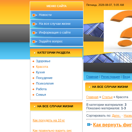
Пятница, 2026-08-07, 5:05 AM
МЕНЮ САЙТА
Новости
На все случаи жизни
Информация о сайте
Задайте вопрос
КАТЕГОРИИ РАЗДЕЛА
Ответ
Здоровье
Красота
Кухня
Главная
|
Регистрация
|
Вход
Похудение
Психология
НА ВСЕ СЛУЧАИ ЖИЗНИ
Работа
Семья
Главная
»
Статьи
» Красота
В категории материалов
:
3
НА ВСЕ СЛУЧАИ ЖИЗНИ
Показано материалов
:
1-3
Сортировать по
:
Дате
·
Назв
Как похудеть на 10 кг
Как вернуть фи
Как правильно варить рис