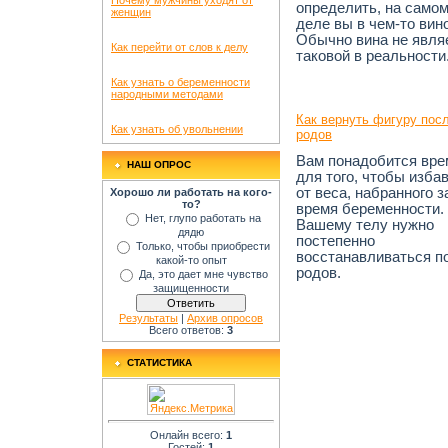
Почему мужчины уходят от
определить, на самом
женщин
деле вы в чем-то вин
Обычно вина не явля
Как перейти от слов к делу
таковой в реальности
Как узнать о беременности
народными методами
Как вернуть фигуру пос
Как узнать об увольнении
родов
Вам понадобится вре
НАШ ОПРОС
для того, чтобы изба
от веса, набранного з
Хорошо ли работать на кого-
то?
время беременности.
Нет, глупо работать на
Вашему телу нужно
дядю
постепенно
Только, чтобы приобрести
восстанавливаться п
какой-то опыт
родов.
Да, это дает мне чувство
защищенности
Результаты
|
Архив опросов
Всего ответов:
3
СТАТИСТИКА
Онлайн всего:
1
Гостей:
1