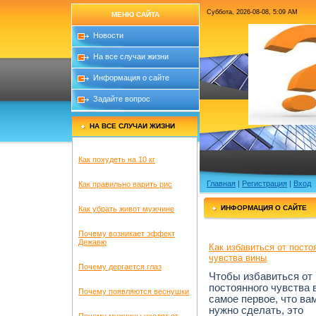
Суббота, 2026-08-08, 5:09 AM
МЕНЮ САЙТА
Новости
На все случаи жизни
Информация о сайте
Задайте вопрос
НА ВСЕ СЛУЧАИ ЖИЗНИ
Ответ
Как похудеть на 10 кг
Главная
|
Регистрация
|
Вход
Как правильно варить рис
ИНФОРМАЦИЯ О САЙТЕ
Как убрать живот мужчине
Почему возникает эффект
Дежавю
Как избавиться от посто
чувства вины
Почему дергается глаз
Чтобы избавиться от
постоянного чувства 
Почему появляются веснушки
самое первое, что ва
нужно сделать, это