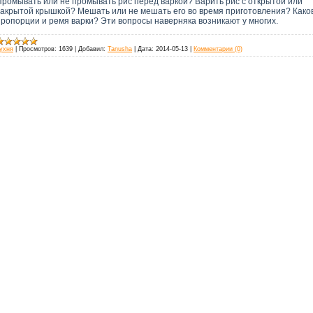
Промывать или не промывать рис перед варкой? Варить рис с открытой или
закрытой крышкой? Мешать или не мешать его во время приготовления? Како
пропорции и ремя варки? Эти вопросы наверняка возникают у многих.
ухня
|
Просмотров:
1639
|
Добавил:
Tanusha
|
Дата:
2014-05-13
|
Комментарии (0)