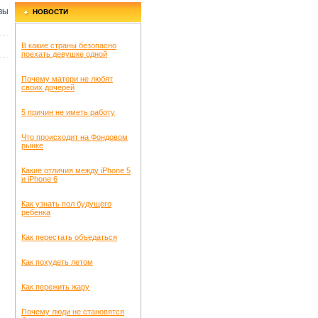
вы
НОВОСТИ
В какие страны безопасно
поехать девушке одной
Почему матери не любят
своих дочерей
5 причин не иметь работу
Что происходит на Фондовом
рынке
Какие отличия между iPhone 5
и iPhone 6
Как узнать пол будущего
ребенка
Как перестать объедаться
Как похудеть летом
Как пережить жару
Почему люди не становятся