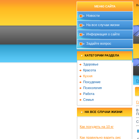
В
МЕНЮ САЙТА
Новости
На все случаи жизни
Информация о сайте
Задайте вопрос
КАТЕГОРИИ РАЗДЕЛА
Здоровье
Красота
Кухня
Г
Похудение
Психология
Работа
Семья
Г
В
НА ВСЕ СЛУЧАИ ЖИЗНИ
П
С
Как похудеть на 10 кг
Как правильно варить рис