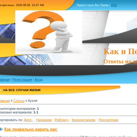
оскресенье, 2026-08-09, 10:47 AM
Приветствую Вас
Гость
|
RSS
Как и П
Ответы на все воп
лавная
|
Регистрация
|
Вход
НА ВСЕ СЛУЧАИ ЖИЗНИ
лавная
»
Статьи
» Кухня
 категории материалов
:
1
оказано материалов
:
1-1
ортировать по
:
Дате
·
Названию
·
Рейтингу
·
Комментариям
·
Просмотрам
Как правильно варить рис