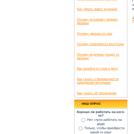
Как убрать живот мужчине
Почему возникает эффект
К
Дежавю
Почему дергается глаз
Почему появляются веснушки
Почему мужчины уходят от
женщин
Как перейти от слов к делу
Как узнать о беременности
народными методами
Как узнать об увольнении
НАШ ОПРОС
Хорошо ли работать на кого-
то?
Нет, глупо работать на
дядю
Только, чтобы приобрести
какой-то опыт