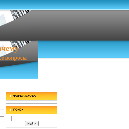
очему
росы
ФОРМА ВХОДА
ПОИСК